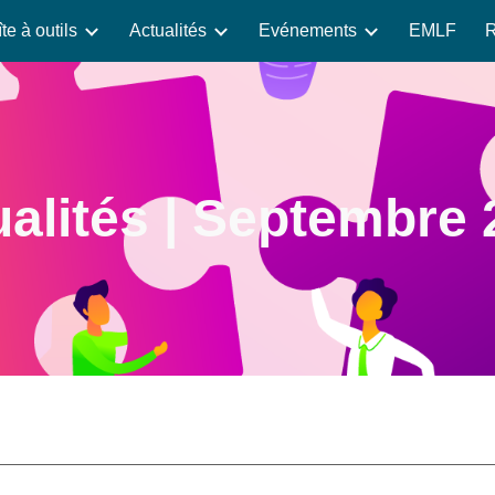
te à outils
Actualités
Evénements
EMLF
R
ip to main content
Skip to navigat
alités |
Septembre