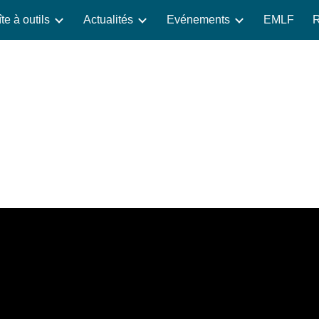
te à outils
Actualités
Evénements
EMLF
R
ip to main content
Skip to navigat